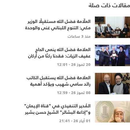
قالات ذات صلة
العلّامة فضل الله مستقبِلًا الوزير
مكي: التنوع اللبناني غنى والوحدة
الوطنية أساس
منذ 3 ساعات
العلامة فضل الله ينعى الحاج
عفيف الزيات: فقدنا ركنًا من أركان
المبرّات ورجلًا أفنى حياته في خدمة
20 تموز 26 - 12:01
الإنسان
العلامة فضل الله يستقبل الكاتب
رائد سامي شهيب ويؤكد أهمية
إعادة الاعتبار للعقل والحوار النقدي
08 تموز 26 - 12:59
المُدير التنفيذي في "قناة الإيمان"
و"إذاعة البشائر" الشيخ حسن بشير
ناعيًا مُديرة "مبّرة السيّدة خديجة
01 أيار 26 - 21:41
الكبرى" الحاجة عليا كريّم: الحاجة