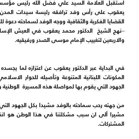
استقبل العلامة السيد علي فضل الله رئيس مؤسسة 
يعقوب على رأس وفد ترافقه رئيسة سيدات المدن ا
القضايا الفكرية والثقافية ووجه الوفد لسماحته دعوة ل
–نهج الشيخ الدكتور محمد يعقوب في العيش الإسل
والاربعين لتغييب الإمام موسى الصدر ورفيقيه.
في البداية عبر الدكتور يعقوب عن اعتزازه لما يجسده
المكونات اللبنانية المتنوعة وتأصيله للحوار الاسل
الجهود التي يقوم بها لمواصلة هذه المسيرة الوطنية و
من جهته رحب سماحته بالوفد مشيدا بكل الجهود التي 
مشيرا ألى ان سبب مشكلتنا في هذا الوطن هو اننا د
المشتركات.