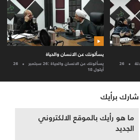
يسألونك عن الانسان والحياة
صب
يسألونك عن الانسان والحياة : 25 سبتمبر
25
..
أيلول 18
شارك برأيك
ما هو رأيك بالموقع الالكتروني
الجديد