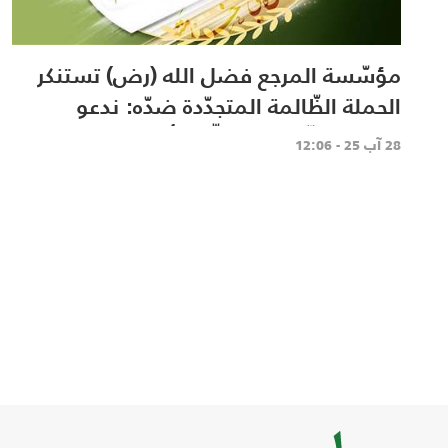
مؤسّسة المرجع فضل الله (رض) تستنكر
الحملة الظّالمة المتجدّدة ضدّه: ندعو
المحطّة التّلفزيونيّة الّتي أساءت له
28 آب 25 - 12:06
لخطوات تصحيحيّة