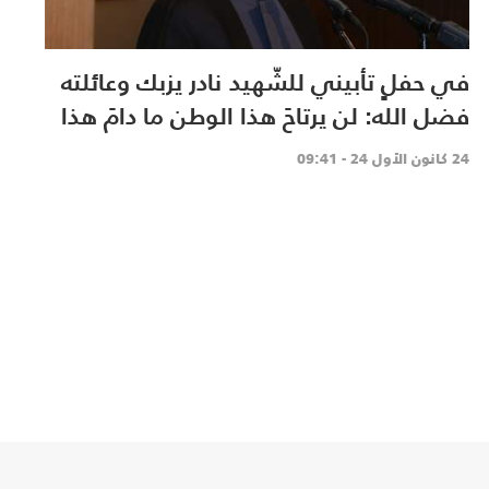
في حفلٍ تأبيني للشّهيد نادر يزبك وعائلته
فضل الله: لن يرتاحَ هذا الوطن ما دامَ هذا
العدّو مُتغطرسًا ومُحتلاً
24 كانون الأول 24 - 09:41