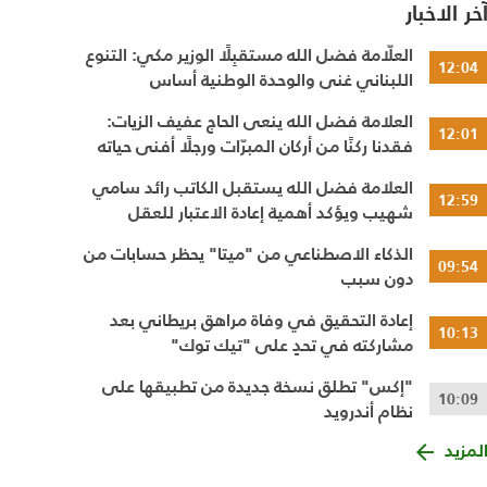
خر الاخبار
العلّامة فضل الله مستقبِلًا الوزير مكي: التنوع
12:04
اللبناني غنى والوحدة الوطنية أساس
العلامة فضل الله ينعى الحاج عفيف الزيات:
12:01
فقدنا ركنًا من أركان المبرّات ورجلًا أفنى حياته
في خدمة الإنسان
العلامة فضل الله يستقبل الكاتب رائد سامي
12:59
شهيب ويؤكد أهمية إعادة الاعتبار للعقل
والحوار النقدي
الذكاء الاصطناعي من "ميتا" يحظر حسابات من
09:54
دون سبب
إعادة التحقيق في وفاة مراهق بريطاني بعد
10:13
مشاركته في تحدٍ على "تيك توك"
"إكس" تطلق نسخة جديدة من تطبيقها على
10:09
نظام أندرويد
لمزيد