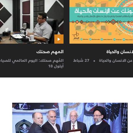
صوت حسيني
ن مهدد بصحة مواطنيه
25
صوت حسيني: اللطمية.
25 أيلول 18