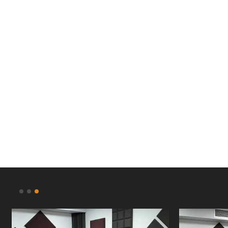
عليا.. الإنسان النموذج