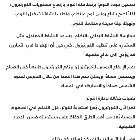
تحسين جودة النوم: يرتبط قلة النوم بارتفاع مستويات الكورتيزول؛
لذا يُنصح باتباع روتين نوم منتظم، وتجنب الشاشات قبل النوم،
وتهيئة بيئة مريحة ومظلمة للنوم.
ممارسة النشاط البدني بانتظام: يساعد النشاط المعتدل، مثل
المشي، على تنظيم الكورتيزول، في حين أن الإفراط في التمارين
قد يؤدي إلى نتائج عكسية.
دعم الإيقاع اليومي للكورتيزول: يرتفع الكورتيزول طبيعياً في الصباح
وينخفض مساءً، ويمكن دعم هذا النمط من خلال التعرض لضوء
الشمس صباحاً والاسترخاء في المساء.
تقنيات فعّالة لإدارة التوتر
نظراً لأن الكورتيزول يُفرز استجابةً للتوتر، فإن التحكم في الضغوط
اليومية يُعد من أهم الطرق للحفاظ على مستوياته ضمن الحدود
الطبيعية.
ومن أبرز الأساليب التي قد تساعد في ذلك: