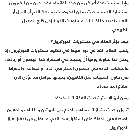
وإذا استمرت عدة أعراض من هذه القائمة، فقد يكون من الضروري
استشارة الطبيب، حيث يمكن لفحوصات بسيطة للدم أو البول أو
اللعاب تحديد ما إذا كانت مستويات الكورتيزول خارج المعدل
الطبيعي.
كيف يؤثر الغذاء في مستويات الكورتيزول؟
يلعب النظام الغذائي دوراً مهماً في تنظيم مستويات الكورتيزول؛ إذ
يمكن لما تتناوله يومياً أن يسهم في استقرار هذا الهرمون أو زيادته.
فالتقلبات الحادة في مستوى السكر في الدم، والجفاف، والإفراط
في تناول المنبهات مثل الكافيين، جميعها عوامل قد تؤدي إلى
ارتفاع الكورتيزول.
ومن أبرز الاستراتيجيات الغذائية المفيدة:
تناول وجبات متوازنة: يساهم الجمع بين البروتين والألياف والدهون
الصحية في الحفاظ على استقرار سكر الدم، ما يقلل من تحفيز إفراز
الكورتيزول.