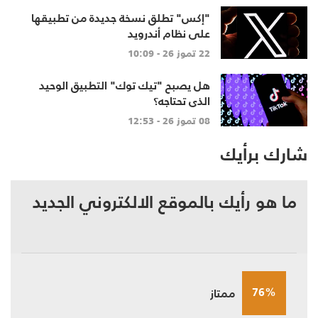
"إكس" تطلق نسخة جديدة من تطبيقها
على نظام أندرويد
22 تموز 26 - 10:09
هل يصبح "تيك توك" التطبيق الوحيد
الذي تحتاجه؟
08 تموز 26 - 12:53
شارك برأيك
ما هو رأيك بالموقع الالكتروني الجديد
76%
ممتاز