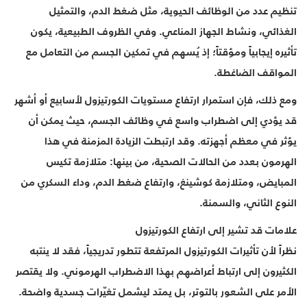
تنظيم عدد من الوظائف الحيوية، مثل ضغط الدم، والتمثيل
الغذائي، ونشاط الجهاز المناعي. وفي الظروف الطبيعية، يكون
تأثيره إيجابياً ومؤقتاً؛ إذ يُسهم في تمكين الجسم من التعامل مع
المواقف الضاغطة.
ومع ذلك، فإن استمرار ارتفاع مستويات الكورتيزول لأسابيع أو أشهر
قد يؤدي إلى اضطراب واسع في وظائف الجسم، حيث يمكن أن
يؤثر في معظم أجهزته. وقد ارتبطت الزيادة المزمنة في هذا
الهرمون بعدد من الحالات الصحية، من بينها: متلازمة تكيس
المبايض، ومتلازمة كوشينغ، وارتفاع ضغط الدم، وداء السكري من
النوع الثاني، والسمنة.
علامات قد تشير إلى ارتفاع الكورتيزول
نظراً لأن تأثيرات الكورتيزول المرتفعة تتطور تدريجياً، فقد لا ينتبه
الكثيرون إلى ارتباط أعراضهم بهذا الاضطراب الهرموني. ولا يقتصر
الأمر على الشعور بالتوتر، بل يمتد ليشمل تغيّرات جسدية واضحة.