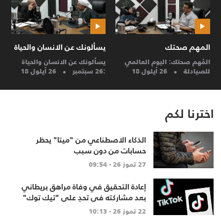
المهم صحتك
يسألونك عن الانسان والحياة
ح
المُهم صحتك: اليوم العالمي
يسألونك عن الانسان والحياة
ح
للصيادلة
26 أيلول 18
:26 سبتمبر
26 أيلول 18
م
اخترنا لكم
الذكاء الاصطناعي من "ميتا" يحظر
حسابات من دون سبب
27 تموز 26 - 09:54
إعادة التحقيق في وفاة مراهق بريطاني
بعد مشاركته في تحدٍ على "تيك توك"
22 تموز 26 - 10:13