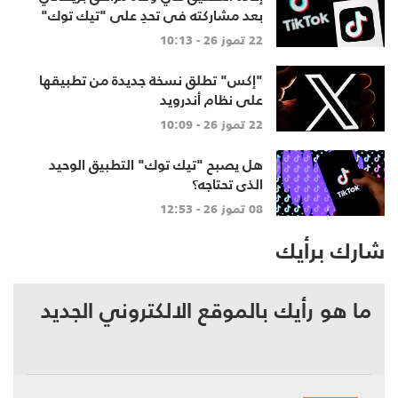
بعد مشاركته في تحدٍ على "تيك توك"
22 تموز 26 - 10:13
"إكس" تطلق نسخة جديدة من تطبيقها
على نظام أندرويد
22 تموز 26 - 10:09
هل يصبح "تيك توك" التطبيق الوحيد
الذي تحتاجه؟
08 تموز 26 - 12:53
شارك برأيك
ما هو رأيك بالموقع الالكتروني الجديد