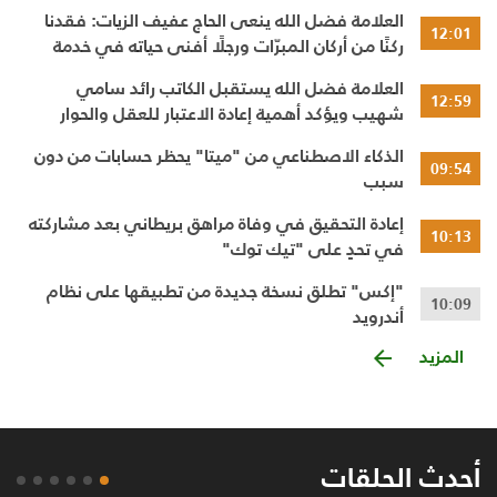
العلامة فضل الله ينعى الحاج عفيف الزيات: فقدنا
12:01
ركنًا من أركان المبرّات ورجلًا أفنى حياته في خدمة
الإنسان
العلامة فضل الله يستقبل الكاتب رائد سامي
12:59
شهيب ويؤكد أهمية إعادة الاعتبار للعقل والحوار
النقدي
الذكاء الاصطناعي من "ميتا" يحظر حسابات من دون
09:54
سبب
إعادة التحقيق في وفاة مراهق بريطاني بعد مشاركته
10:13
في تحدٍ على "تيك توك"
"إكس" تطلق نسخة جديدة من تطبيقها على نظام
10:09
أندرويد
المزيد
أحدث الحلقات