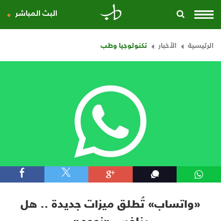
البث المباشر
الرئيسية
الأخبار
تكنولوجيا وطب
«واتساب» تُطلق ميزات جديدة .. هل
ينافس «زووم»