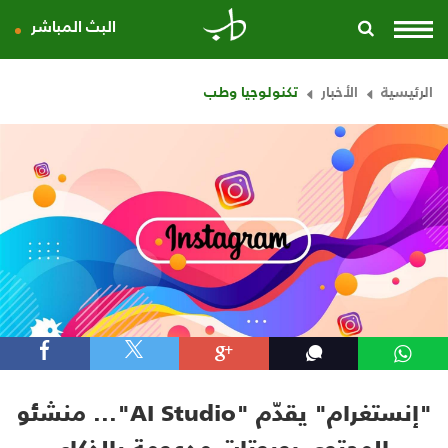
البث المباشر
الرئيسية
الأخبار
تكنولوجيا وطب
"إنستغرام" يقدّم "AI Studio"... منشئو
المحتوى روبوتات مدعومة بالذكاء