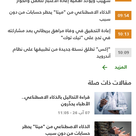
شهيب ويؤكد أهمية إعادة الاعتبار للعقل والحوار
النقدي
الذكاء الاصطناعي من "ميتا" يحظر حسابات من دون
09:54
سبب
إعادة التحقيق في وفاة مراهق بريطاني بعد مشاركته
10:13
في تحدٍ على "تيك توك"
"إكس" تطلق نسخة جديدة من تطبيقها على نظام
10:09
أندرويد
المزيد
مقالات ذات صلة
قراءة التحاليل بالذكاء الاصطناعي..
الأطباء يحذّرون
07 آب 26 - 11:05
الذكاء الاصطناعي من "ميتا" يحظر
حسابات من دون سبب