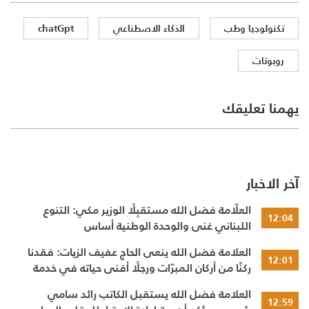
تكنولوجيا وطب
الذكاء الاصطناعي
chatGpt
روبوتات
يهمنا تعليقك
آخر الاخبار
العلّامة فضل الله مستقبِلًا الوزير مكي: التنوع
12:04
اللبناني غنى والوحدة الوطنية أساس
العلامة فضل الله ينعى الحاج عفيف الزيات: فقدنا
12:01
ركنًا من أركان المبرّات ورجلًا أفنى حياته في خدمة
الإنسان
العلامة فضل الله يستقبل الكاتب رائد سامي
12:59