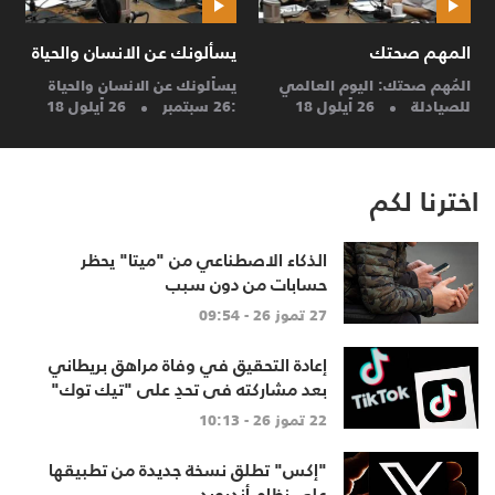
المهم صحتك
يسألونك عن الانسان والحياة
ح
المُهم صحتك: اليوم العالمي
يسألونك عن الانسان والحياة
ح
للصيادلة
26 أيلول 18
:26 سبتمبر
26 أيلول 18
م
اخترنا لكم
الذكاء الاصطناعي من "ميتا" يحظر
حسابات من دون سبب
27 تموز 26 - 09:54
إعادة التحقيق في وفاة مراهق بريطاني
بعد مشاركته في تحدٍ على "تيك توك"
22 تموز 26 - 10:13
"إكس" تطلق نسخة جديدة من تطبيقها
على نظام أندرويد