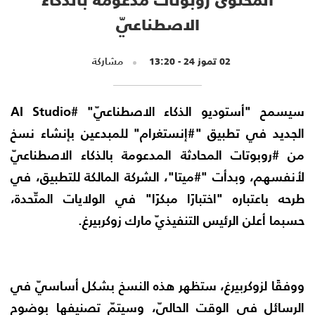
الاصطناعيّ
02 تموز 24 - 13:20
مشاركة
سيسمح "أستوديو الذكاء الاصطناعيّ" #AI Studio
الجديد في تطبيق "#إنستغرام" للمبدعين بإنشاء نسخ
من #روبوتات المحادثة المدعومة بالذكاء الاصطناعيّ
لأنفسهم، وبدأت "#ميتا"، الشركة المالكة للتطبيق، في
طرحه باعتباره "اختبارًا مبكرًا" في الولايات المتّحدة،
حسبما أعلن الرئيس التنفيذيّ مارك زوكربيرغ.
ووفقًا لزوكربيرغ، ستظهر هذه النسخ بشكل أساسيّ في
الرسائل في الوقت الحاليّ، وسيتمّ تصنيفها بوضوح