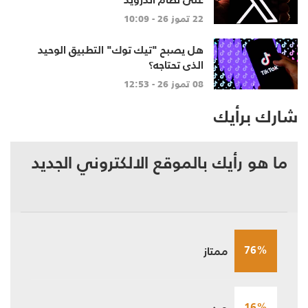
22 تموز 26 - 10:09
هل يصبح "تيك توك" التطبيق الوحيد
الذي تحتاجه؟
08 تموز 26 - 12:53
شارك برأيك
ما هو رأيك بالموقع الالكتروني الجديد
76%
ممتاز
16%