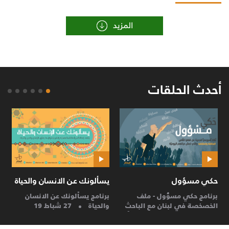
أحدث الحلقات
حكي مسؤول
يسألونك عن الانسان والحياة
ا
برنامج حكي مسؤول - ملف
برنامج يسألونك عن الانسان
ا
الخصخصة في لبنان مع الباحث
والحياة
27 شباط 19
ل
السياسيّ والإقتصاديّ غالب أبو
مُصلح
27 شباط 19