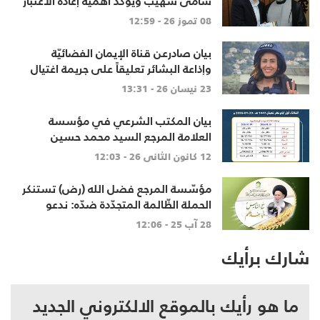
سامي شهيب ويؤكد أهمية إعادة الاعتبار
للعقل والحوار النقدي
08 تموز 26 - 12:59
بيان صادرعن قناة الإيمان الفضائيّة
وإذاعة البشائر تعليقاً على جريمة اغتيال
الشهيدة آمال الخليل
23 نيسان 26 - 13:31
بيان المكتب الشرعي في مؤسسة
العلامة المرجع السيد محمد حسين
فضل الله "رض" في تحديد بداية شهر
12 كانون الثاني 26 - 12:03
شعبان لعام 1447هـ
مؤسّسة المرجع فضل الله (رض) تستنكر
الحملة الظّالمة المتجدّدة ضدّه: ندعو
المحطّة التّلفزيونيّة الّتي أساءت له
28 آب 25 - 12:06
لخطوات تصحيحيّة
شارك برأيك
ما هو رأيك بالموقع الالكتروني الجديد