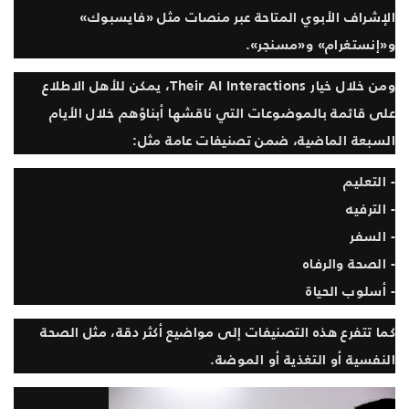
الإشراف الأبوي المتاحة عبر منصات مثل «فايسبوك»
و«إنستغرام» و«مسنجر».
ومن خلال خيار Their AI Interactions، يمكن للأهل الاطلاع
على قائمة بالموضوعات التي ناقشها أبناؤهم خلال الأيام
السبعة الماضية، ضمن تصنيفات عامة مثل:
- التعليم
- الترفيه
- السفر
- الصحة والرفاه
- أسلوب الحياة
كما تتفرع هذه التصنيفات إلى مواضيع أكثر دقة، مثل الصحة
النفسية أو التغذية أو الموضة.