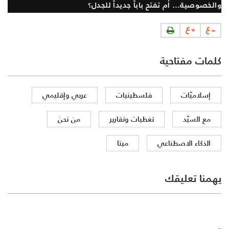
والخصوصية… أم تفتح باباً جديداً للجدل؟
كلمات مفتاحية
إسلاميّات
فلسطينيات
عربي وإقليمي
مع السيّد
تغطيات وتقارير
من نحن
الذكاء الاصطناعي
ميتا
يهمنا تعليقك