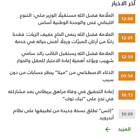
آخر الاخبار
العلّامة فضل الله مستقبِلًا الوزير مكي: التنوع
12:04
اللبناني غنى والوحدة الوطنية أساس
العلامة فضل الله ينعى الحاج عفيف الزيات: فقدنا
12:01
ركنًا من أركان المبرّات ورجلًا أفنى حياته في خدمة
الإنسان
العلامة فضل الله يستقبل الكاتب رائد سامي
12:59
شهيب ويؤكد أهمية إعادة الاعتبار للعقل والحوار
النقدي
الذكاء الاصطناعي من "ميتا" يحظر حسابات من دون
09:54
سبب
إعادة التحقيق في وفاة مراهق بريطاني بعد مشاركته
10:13
في تحدٍ على "تيك توك"
"إكس" تطلق نسخة جديدة من تطبيقها على نظام
10:09
أندرويد
المزيد