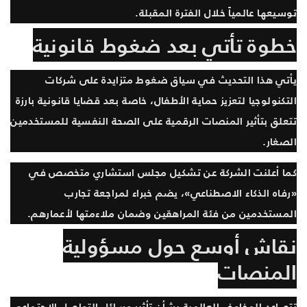
توسيعها عالمياً خلال الفترة المقبلة.
خطوة تأتي بعد ضغوط قانونية
يأتي هذا التحديث في سياق ضغوط متزايدة على شركات
التكنولوجيا لتعزيز حماية الأطفال، خاصة بعد قضايا قانونية بارزة
تتعلق بتأثير المنصات الرقمية على الصحة النفسية للمستخدمين
الصغار.
كما أعلنت الشركة عن تشكيل مجلس استشاري متخصص في
«رفاه الذكاء الاصطناعي»، يضم خبراء لمراجعة تجارب
المستخدمين من فئة المراهقين وضمان ملاءمتها لأعمارهم.
نقاش أوسع حول مسؤولية
المنصات
تتصاعد المخاوف العالمية بشأن تأثير وسائل التواصل الاجتماعي